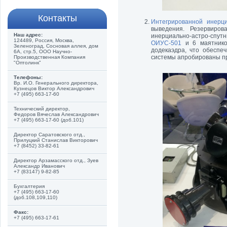
Контакты
Интегрированной инерц
выведения. Резервиров
Наш адрес:
инерциально-астро-сп
124489, Россия, Москва,
ОИУС-501
и 6 маятнико
Зеленоград, Сосновая аллея, дом
додекаэдра, что обеспе
6А, стр.5, ООО Научно-
системы апробированы пр
Производственная Компания
"Оптолинк"
Телефоны:
Вр. И.О. Генерального директора,
Кузнецов Виктор Александрович
+7 (495) 663-17-60
Технический директор,
Федоров Вячеслав Александрович
+7 (495) 663-17-60 (доб.101)
Директор Саратовского отд.,
Прилуцкий Станислав Викторович
+7 (8452) 33-82-61
Директор Арзамасского отд., Зуев
Александр Иванович
+7 (83147) 9-82-85
Бухгалтерия
+7 (495) 663-17-60
(доб.108,109,110)
Факс:
+7 (495) 663-17-61