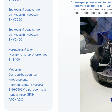
Резервированного бесп
оптических гироскопа О
составе комплексов упра
Трехосный волоконно-
дистанционного зондиров
оптический гироскоп
ТИУС200
Трехосный волоконно-
оптический гироскоп
ТИУС400
Компактный блок
чувствительных элементов
БЧЭ400
Морская
бесплатформенная
инерциальная
навигационная система
БИНС501М с встроенным
приемником GPS/
ГЛОНАСС