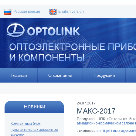
Русская версия
English version
Главная
О компании
Продукция
24.07.2017
Новинки
МАКС-2017
Продукция НПК «Оптолинк» была
авиационно-космическом салоне
Компактный блок
чувствительных элементов
- компании
«НПЦАП им.академика
БЧЭ200