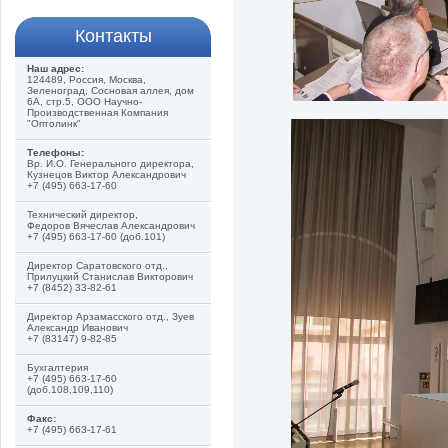
Контакты
Наш адрес:
124489, Россия, Москва,
Зеленоград, Сосновая аллея, дом
6А, стр.5, ООО Научно-
Производственная Компания
"Оптолинк"
Телефоны:
Вр. И.О. Генерального директора,
Кузнецов Виктор Александрович
+7 (495) 663-17-60
Технический директор,
Федоров Вячеслав Александрович
+7 (495) 663-17-60 (доб.101)
Директор Саратовского отд.,
Прилуцкий Станислав Викторович
+7 (8452) 33-82-61
Директор Арзамасского отд., Зуев
Александр Иванович
+7 (83147) 9-82-85
Бухгалтерия
+7 (495) 663-17-60
(доб.108,109,110)
Факс:
+7 (495) 663-17-61