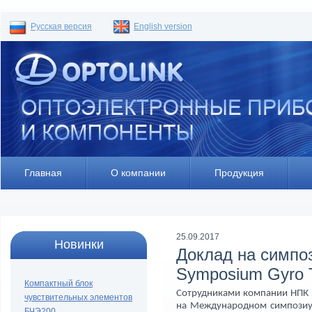
Русская версия
English version
Главная
О компании
Продукция
25.09.2017
Новинки
Доклад на симпоз
Symposium Gyro 
Компактный блок
Сотрудниками компании НПК 
чувствительных элементов
на Международном симпозиу
БЧЭ200