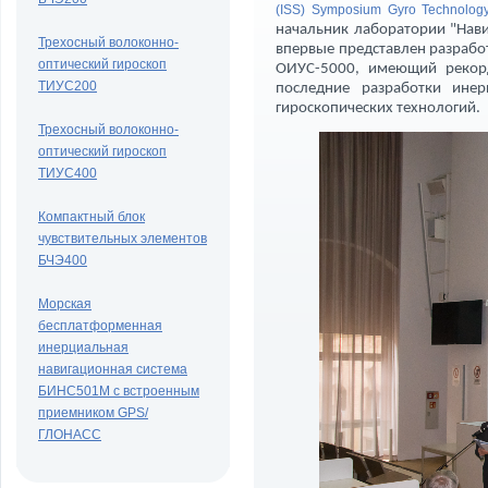
(ISS) Symposium Gyro Technolog
начальник лаборатории "Нави
Трехосный волоконно-
впервые представлен разраб
оптический гироскоп
ОИУС-5000, имеющий рекорд
ТИУС200
последние разработки ине
гироскопических технологий.
Трехосный волоконно-
оптический гироскоп
ТИУС400
Компактный блок
чувствительных элементов
БЧЭ400
Морская
бесплатформенная
инерциальная
навигационная система
БИНС501М с встроенным
приемником GPS/
ГЛОНАСС