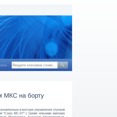
оиск
м МКС на борту
становленные в контуре управления спуском
ля "Союз МС-07" с тремя членами экипажа