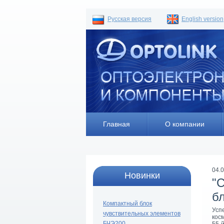
Русская версия
English version
Главная
О компании
04.
Новинки
"
б
Компактный блок
Усп
чувствительных элементов
кос
БЧЭ200