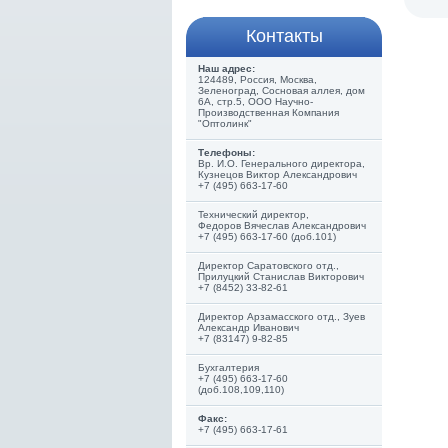
Контакты
Наш адрес:
124489, Россия, Москва,
Зеленоград, Сосновая аллея, дом
6А, стр.5, ООО Научно-
Производственная Компания
"Оптолинк"
Телефоны:
Вр. И.О. Генерального директора,
Кузнецов Виктор Александрович
+7 (495) 663-17-60
Технический директор,
Федоров Вячеслав Александрович
+7 (495) 663-17-60 (доб.101)
Директор Саратовского отд.,
Прилуцкий Станислав Викторович
+7 (8452) 33-82-61
Директор Арзамасского отд., Зуев
Александр Иванович
+7 (83147) 9-82-85
Бухгалтерия
+7 (495) 663-17-60
(доб.108,109,110)
Факс:
+7 (495) 663-17-61