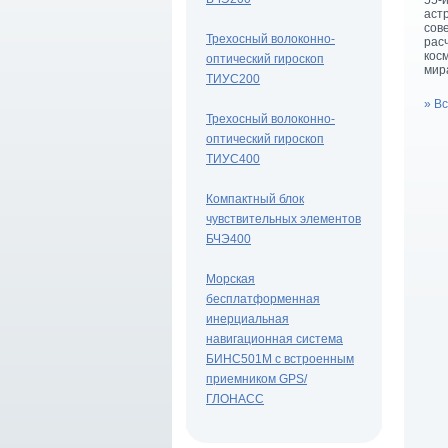
55-
аст
сов
Трехосный волоконно-
рас
кос
оптический гироскоп
мир
ТИУС200
» В
Трехосный волоконно-
оптический гироскоп
ТИУС400
Компактный блок
чувствительных элементов
БЧЭ400
Морская
бесплатформенная
инерциальная
навигационная система
БИНС501М с встроенным
приемником GPS/
ГЛОНАСС