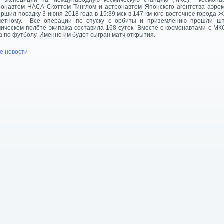
й экспедиции на Международную космическую станцию (МКС), космона
ронавтом НАСА Скоттом Тинглом и астронавтом Японского агентства аэрок
ершил посадку 3 июня 2018 года в 15:39 мск в 147 км юго-восточнее города Же
четному. Все операции по спуску с орбиты и приземлению прошли шт
мическом полёте экипажа составила 168 суток. Вместе с космонавтами с 
а по футболу. Именно им будет сыгран матч открытия.
се новости