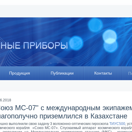
Продукция
Публикации
Контакты
П
06.2018
Союз МC-07" с международным экипаже
лагополучно приземлился в Казахстане
ешно выполнили свою задачу 3 волоконно-оптических гироскопа
TИУС500
, у
мического корабля «Союз МС-07». Спускаемый аппарат космического кораб