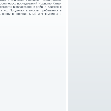
втом Роскосмоса Антоном Шкаплеровым,
осмических исследований Норисигэ Канаи
зказган в Казахстане, в районе, близком к
атно. Продолжительность пребывания в
МКС вернулся официальный мяч Чемпионата