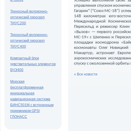
Успешно выполнили свою зад
управления спуском космичес
Гагарин" ("Союз МС-18”) успе
Трехосный волоконно-
148 километрах юго-восточ
оптический гироскоп
Международной Космическо
ТИУС200
Пересильд и режиссер Клим
«Вызов» — первого российско
Трехосный волоконно-
МС-19» с Шипенко и Пересиль
оптический гироскоп
площадки космодрома «Бай
ТИУС400
космонавты Олег Новицкий
Макартур, астронавт Европе
Компактный блок
аэрокосмических исследован
спуску с околоземной орбиты
чувствительных элементов
БЧЭ400
» Все новости
Морская
бесплатформенная
инерциальная
навигационная система
БИНС501М с встроенным
приемником GPS/
ГЛОНАСС