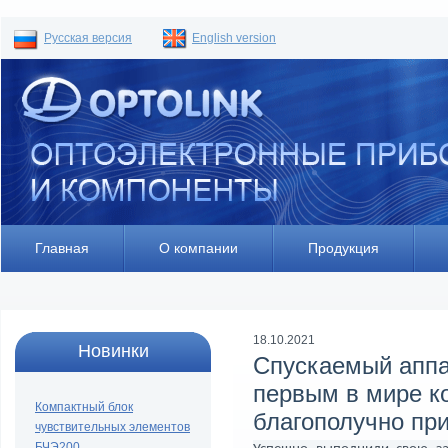
Русская версия
English version
Главная
О компании
Продукция
18.10.2021
Новинки
Спускаемый аппа
первым в мире к
Компактный блок
благополучно пр
чувствительных элементов
БЧЭ200