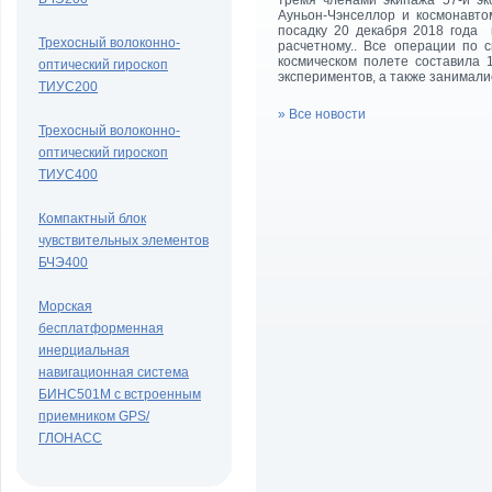
тремя членами экипажа 57-й э
Ауньон-Чэнселлор и космонавто
посадку 20 декабря 2018 года в
Трехосный волоконно-
расчетному.. Все операции по
космическом полете составила 
оптический гироскоп
экспериментов, а также занимал
ТИУС200
» Все новости
Трехосный волоконно-
оптический гироскоп
ТИУС400
Компактный блок
чувствительных элементов
БЧЭ400
Морская
бесплатформенная
инерциальная
навигационная система
БИНС501М с встроенным
приемником GPS/
ГЛОНАСС