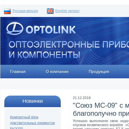
Русская версия
English version
Главная
О компании
Продукция
21.12.2018
Новинки
"Союз МC-09" с 
благополучно пр
Компактный блок
Успешно выполнили свою задач
чувствительных элементов
спуском космического корабля «
БЧЭ200