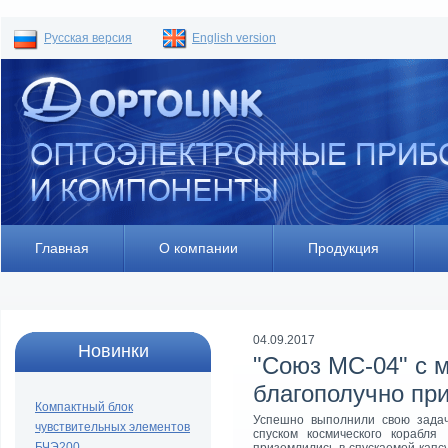
Русская версия
English version
Главная
О компании
Продукция
04.09.2017
Новинки
"Союз МC-04" с 
благополучно пр
Компактный блок
Успешно выполнили свою задач
чувствительных элементов
спуском космического корабл
БЧЭ200