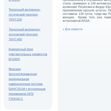
приземлились в спускаемой капсу
степи, примерно в 148 километра
космонавт Роскосмоса Федор Юрч
Трехосный волоконно-
приземлению прошли штатно. П
составила 136 суток, тогда как 
оптический гироскоп
женщин. Кроме того, она такж
ТИУС200
астронавтов NASA.
» Все новости
Трехосный волоконно-
оптический гироскоп
ТИУС400
Компактный блок
чувствительных элементов
БЧЭ400
Морская
бесплатформенная
инерциальная
навигационная система
БИНС501М с встроенным
приемником GPS/
ГЛОНАСС