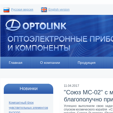
Русская версия
English version
Главная
О компании
Продукция
11.04.2017
Новинки
"Союз МC-02" с 
благополучно пр
Компактный блок
Успешно выполнили свою задач
чувствительных элементов
спуском космического корабля «
БЧЭ200