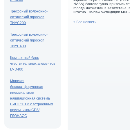
корабля Сергея Рыжикова (Роск
NASA) благополучно приземлился
города Жезказган в Казахстане, 
Трехосный волоконно-
штатно. Экипаж экспедиции МКС-4
оптический гироскоп
» Все новости
ТИУС200
Трехосный волоконно-
оптический гироскоп
ТИУС400
Компактный блок
чувствительных элементов
БЧЭ400
Морская
бесплатформенная
инерциальная
навигационная система
БИНС501М с встроенным
приемником GPS/
ГЛОНАСС